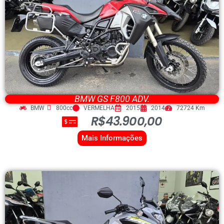
BMW GS F800 ADV.
BMW
800cc
VERMELHA
2015
2014
72724 Km
R$43.900,00
Mais Informações