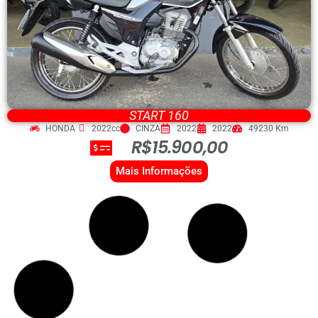
START 160
HONDA
2022cc
CINZA
2022
2022
49230 Km
R$15.900,00
Mais Informações