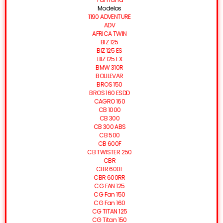
Modelos
1190 ADVENTURE
ADV
AFRICA TWIN
BIZ 125
BIZ 125 ES
BIZ 125 EX
BMW 310R
BOULEVAR
BROS 150
BROS 160 ESDD
CAGRO 160
CB 1000
CB 300
CB 300 ABS
CB 500
CB 600F
CB TWISTER 250
CBR
CBR 600F
CBR 600RR
CG FAN 125
CG Fan 150
CG Fan 160
CG TITAN 125
CG Titan 150