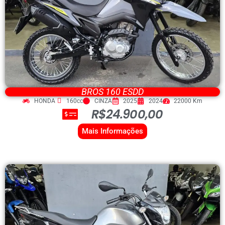
BROS 160 ESDD
HONDA
160cc
CINZA
2025
2024
22000 Km
R$24.900,00
Mais Informações