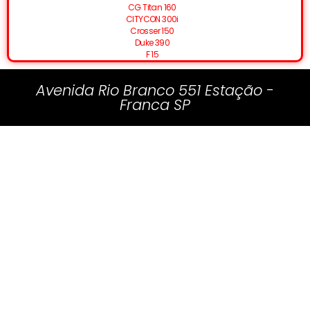
CG Titan 160
CITYCON 300i
Crosser 150
Duke 390
F 15
Avenida Rio Branco 551 Estação -
Franca SP