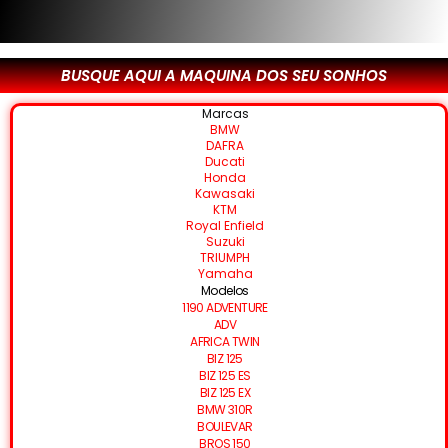
BUSQUE AQUI A MAQUINA DOS SEU SONHOS
Marcas
BMW
DAFRA
Ducati
Honda
Kawasaki
KTM
Royal Enfield
Suzuki
TRIUMPH
Yamaha
Modelos
1190 ADVENTURE
ADV
AFRICA TWIN
BIZ 125
BIZ 125 ES
BIZ 125 EX
BMW 310R
BOULEVAR
BROS 150