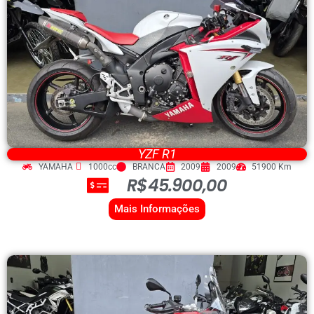
YZF R1
YAMAHA
1000cc
BRANCA
2009
2009
51900 Km
R$45.900,00
Mais Informações