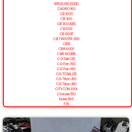
BROS 160 ESDD
CAGRO 160
CB 1000
CB 300
CB 300 ABS
CB 500
CB 600F
CB TWISTER 250
CBR
CBR 600F
CBR 600RR
CG FAN 125
CG Fan 150
CG Fan 160
CG TITAN 125
CG Titan 150
CG Titan 160
CITYCON 300i
Crosser 150
Duke 390
F 15