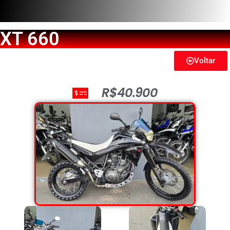
XT 660
Voltar
R$40.900