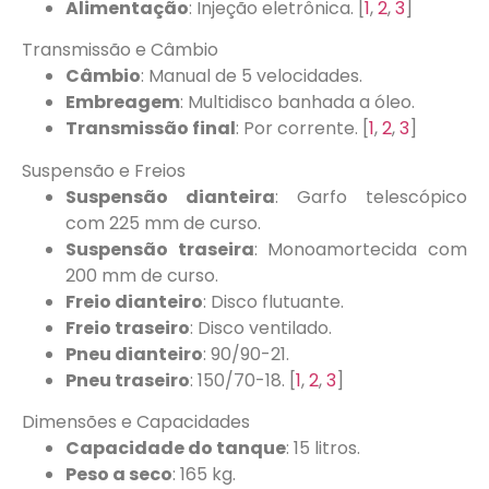
Alimentação
: Injeção eletrônica.
[
1
,
2
,
3
]
Transmissão e Câmbio
Câmbio
: Manual de 5 velocidades.
Embreagem
: Multidisco banhada a óleo.
Transmissão final
: Por corrente.
[
1
,
2
,
3
]
Suspensão e Freios
Suspensão dianteira
: Garfo telescópico
com 225 mm de curso.
Suspensão traseira
: Monoamortecida com
200 mm de curso.
Freio dianteiro
: Disco flutuante.
Freio traseiro
: Disco ventilado.
Pneu dianteiro
: 90/90-21.
Pneu traseiro
: 150/70-18.
[
1
,
2
,
3
]
Dimensões e Capacidades
Capacidade do tanque
: 15 litros.
Peso a seco
: 165 kg.