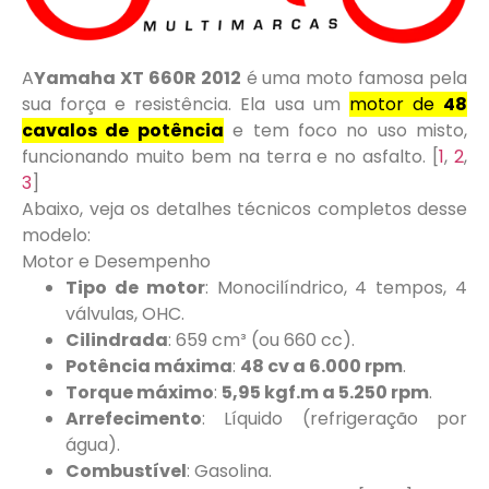
A
Yamaha XT 660R 2012
é uma moto famosa pela
sua força e resistência. Ela usa um
motor de
48
cavalos de potência
e tem foco no uso misto,
funcionando muito bem na terra e no asfalto. [
1
,
2
,
3
]
Abaixo, veja os detalhes técnicos completos desse
modelo:
Motor e Desempenho
Tipo de motor
: Monocilíndrico, 4 tempos, 4
válvulas, OHC.
Cilindrada
: 659 cm³ (ou 660 cc).
Potência máxima
:
48 cv a 6.000 rpm
.
Torque máximo
:
5,95 kgf.m a 5.250 rpm
.
Arrefecimento
: Líquido (refrigeração por
água).
Combustível
: Gasolina.