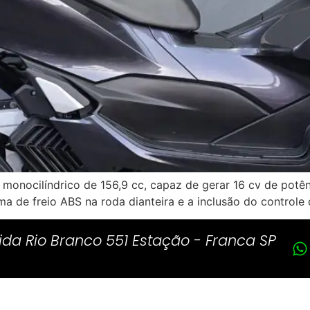
nocilíndrico de 156,9 cc, capaz de gerar 16 cv de potênc
a de freio ABS na roda dianteira e a inclusão do controle d
ida Rio Branco 551 Estação - Franca SP