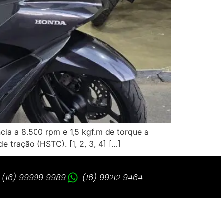
ia a 8.500 rpm e 1,5 kgf.m de torque a
e tração (HSTC). [1, 2, 3, 4] […]
(16) 99999 9989
(16) 99212 9464