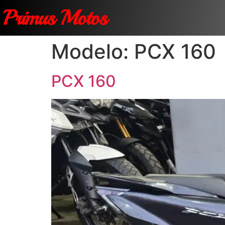
Primus Motos
Modelo:
PCX 160
PCX 160